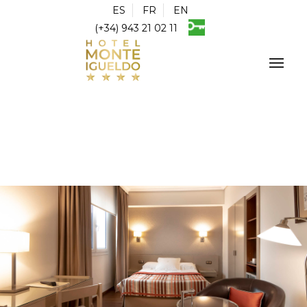
ES
FR
EN
(+34) 943 21 02 11