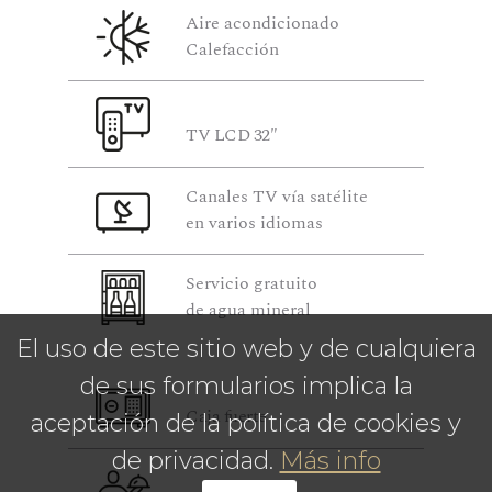
Aire acondicionado
Calefacción
TV LCD 32″
Canales TV vía satélite
en varios idiomas
Servicio gratuito
de agua mineral
El uso de este sitio web y de cualquiera
de sus formularios implica la
Caja fuerte
aceptación de la política de cookies y
de privacidad.
Más info