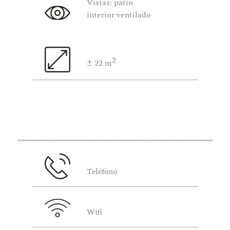
Vistas: patio
interior ventilado
2
±
22 m
o
Teléfono
Wifi