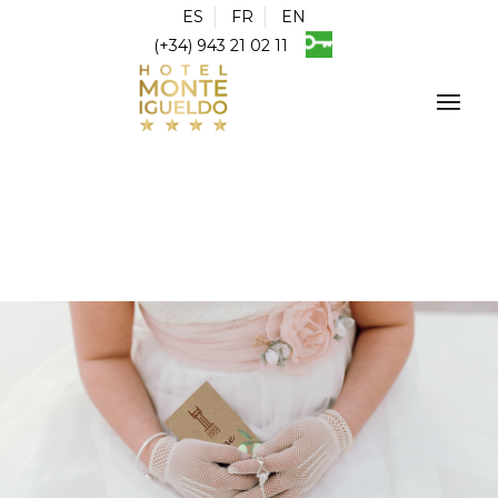
ES
FR
EN
(+34) 943 21 02 11