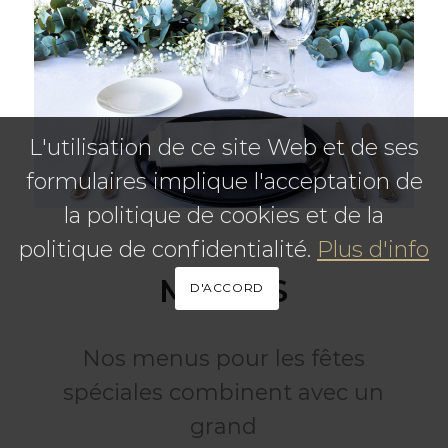
L'utilisation de ce site Web et de ses
formulaires implique l'acceptation de
la politique de cookies et de la
politique de confidentialité.
Plus d'info
MENUS
D'ACCORD
Nos menus pour les fêtes
spéciales combinent avec un
grand