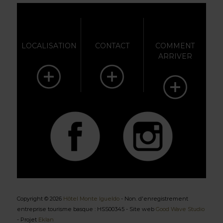
LOCALISATION
CONTACT
COMMENT
ARRIVER
Copyright © 2026
Hôtel Monte Igueldo
- Non. d'enregistrement
entreprise tourisme basque : HSS00345 - Site web
Good Wave Studio
- Projet
Eklan