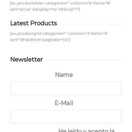
[av_productslider categories='' columns='4' items='8'
sort='price' autoplay='no' interval='7']
Latest Products
[av_productgrid categories='' columns='3' items='6'
sort='dropdown' paginate='no']
Newsletter
Name
*
E-Mail
*
He leído y acepto la