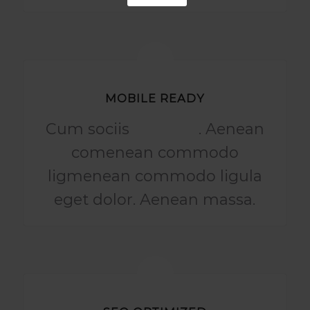
MOBILE READY
Cum sociis
natoque
. Aenean
comenean commodo
ligmenean commodo ligula
eget dolor. Aenean massa.