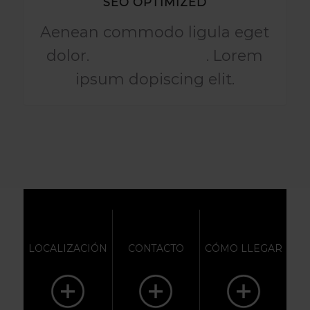
SEO OPTIMIZED
Aenean commodo ligula eget
dolor.
Aenean massa
. Lorem
ipsum dopiscing elit.
LOCALIZACIÓN
CONTACTO
CÓMO LLEGAR