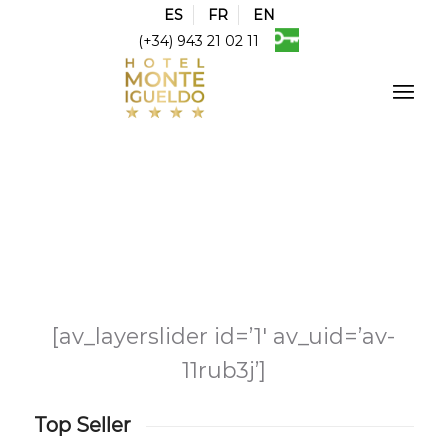
ES
FR
EN
(+34) 943 21 02 11
[av_layerslider id=’1′ av_uid=’av-
11rub3j’]
Top Seller