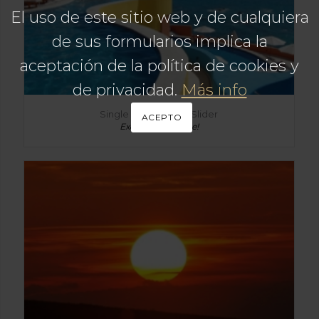
El uso de este sitio web y de cualquiera
de sus formularios implica la
aceptación de la política de cookies y
de privacidad.
Más info
Single Portfolio: 2/3 Slider
ACEPTO
Excerpt goes here!