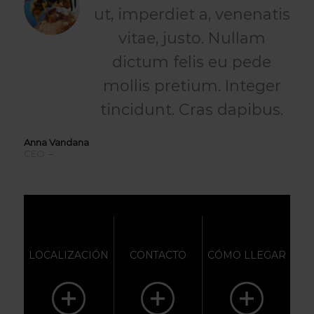
ut, imperdiet a, venenatis
vitae, justo. Nullam
dictum felis eu pede
mollis pretium. Integer
tincidunt. Cras dapibus.
Anna Vandana
CEO
–
Media Wiki
LOCALIZACIÓN
CONTACTO
CÓMO LLEGAR