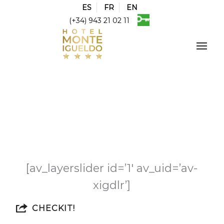
ES
FR
EN
(+34) 943 21 02 11
[av_layerslider id=’1′ av_uid=’av-
xigdlr’]
CHECKIT!